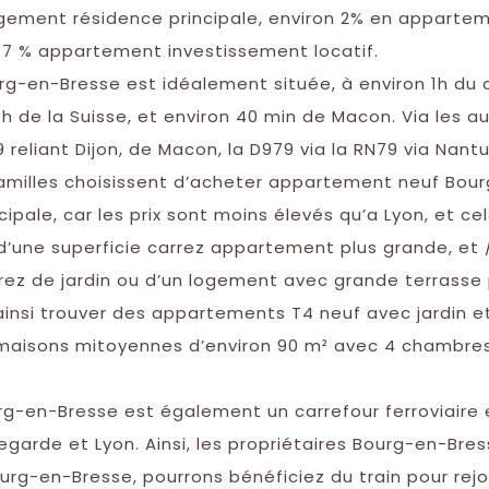
ogement résidence principale, environ 2% en apparte
 7 % appartement investissement locatif.
urg-en-Bresse est idéalement située, à environ 1h du
1 h de la Suisse, et environ 40 min de Macon. Via les 
 reliant Dijon, de Macon, la D979 via la RN79 via Nantu
milles choisissent d’acheter appartement neuf Bou
cipale, car les prix sont moins élevés qu’a Lyon, et ce
d’une superficie carrez appartement plus grande, et 
ez de jardin ou d’un logement avec grande terrasse 
ainsi trouver des appartements T4 neuf avec jardin e
maisons mitoyennes d’environ 90 m² avec 4 chambres
urg-en-Bresse est également un carrefour ferroviaire
egarde et Lyon. Ainsi, les propriétaires Bourg-en-Bres
rg-en-Bresse, pourrons bénéficiez du train pour rejo