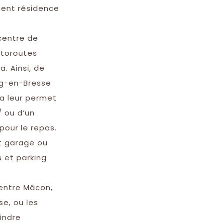
ment résidence
 centre de
autoroutes
a. Ainsi, de
rg-en-Bresse
la leur permet
/ ou d’un
pour le repas.
t garage ou
 et parking
 entre Mâcon,
se, ou les
indre