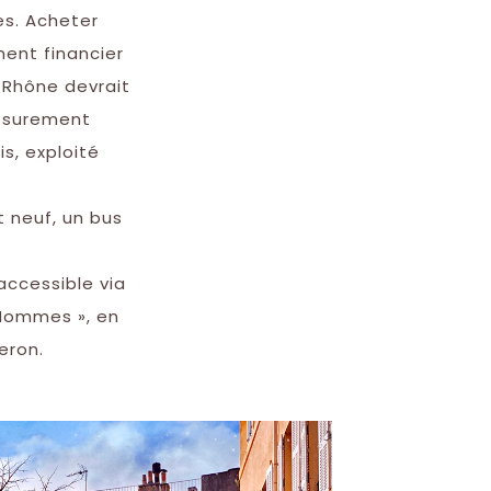
es. Acheter
ment financier
n-Rhône devrait
z surement
s, exploité
 neuf, un bus
 accessible via
 Hommes », en
eron.