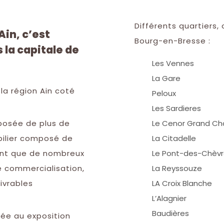
Différents quartiers,
in, c’est
Bourg-en-Bresse :
la capitale de
Les Vennes
La Gare
 la région Ain coté
Peloux
Les Sardieres
mposée de plus de
Le Cenor Grand Cha
bilier composé de
La Citadelle
ant que de nombreux
Le Pont-des-Chèv
 commercialisation,
La Reyssouze
ivrables
LA Croix Blanche
L’Alagnier
Baudières
tée au exposition