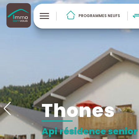
PROGRAMMES NEUFS
thones
api résidence senior