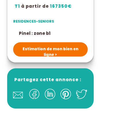
T1
à partir de
167350€
RESIDENCES-SENIORS
pinel : zone b1
Estimation de mon bien en
ligne >
Partagez cette annonce :