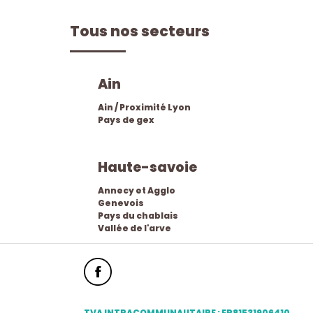
Tous nos secteurs
ain
Ain / Proximité Lyon
Pays de gex
haute-savoie
Annecy et Agglo
Genevois
Pays du chablais
Vallée de l'arve
TVA INTRACOMMUNAUTAIRE : FR81531906410