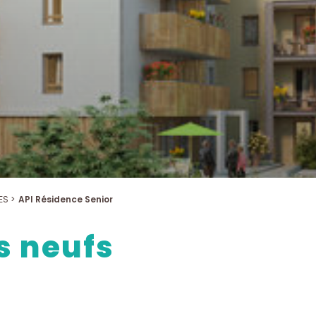
ES >
API Résidence Senior
 neufs