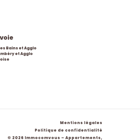
avoie
les Bains et Agglo
mbéry et Agglo
oise
Mentions légales
Politique de confidentialité
© 2026 Immocomvous – Appartements,