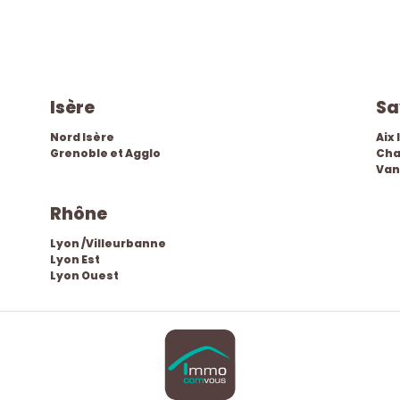
isère
s
Nord Isère
Aix 
Grenoble et Agglo
Cha
Van
rhône
Lyon /Villeurbanne
Lyon Est
Lyon Ouest