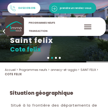
04 50 016 016
prendre un rendez-vous
PROGRAMMES NEUFS
TRANSACTION
saint felix
cote felix
Accueil >
Programmes neufs >
annecy-et-agglo >
SAINT FELIX >
COTE FELIX
Situation géographique
Situé à la frontière des départements de