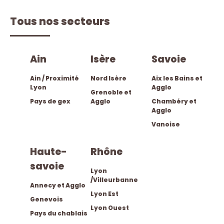
Tous nos secteurs
ain
isère
savoie
Ain / Proximité
Nord Isère
Aix les Bains et
Lyon
Agglo
Grenoble et
Pays de gex
Agglo
Chambéry et
Agglo
Vanoise
haute-
rhône
savoie
Lyon
/Villeurbanne
Annecy et Agglo
Lyon Est
Genevois
Lyon Ouest
Pays du chablais