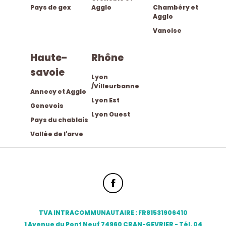
Pays de gex
Agglo
Chambéry et
Agglo
Vanoise
haute-
rhône
savoie
Lyon
/Villeurbanne
Annecy et Agglo
Lyon Est
Genevois
Lyon Ouest
Pays du chablais
Vallée de l'arve
TVA INTRACOMMUNAUTAIRE : FR81531906410
1 Avenue du Pont Neuf 74960 CRAN-GEVRIER - Tél. 04