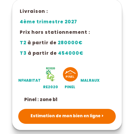
Livraison :
4ème trimestre 2027
Prix hors stationnement :
T2
à partir de
280000€
T3
à partir de
454000€
NFHABITAT
MALRAUX
RE2020
PINEL
pinel : zone b1
Estimation de mon bien en ligne >