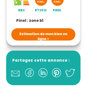
BBC
RT2012
PINEL
pinel : zone b1
Estimation de mon bien en
ligne >
Partagez cette annonce :