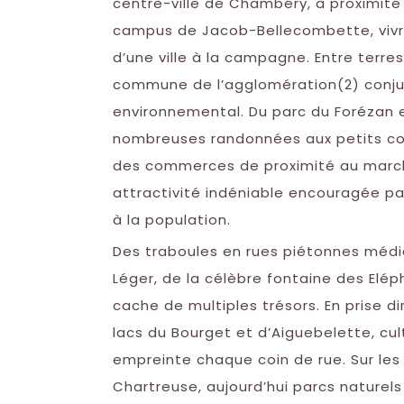
centre-ville de Chambéry, à proximité
campus de Jacob-Bellecombette, vivre
d’une ville à la campagne. Entre terres
commune de l’agglomération(2) conjugu
environnemental. Du parc du Forézan e
nombreuses randonnées aux petits cours
des commerces de proximité au march
attractivité indéniable encouragée p
à la population.
Des traboules en rues piétonnes médi
Léger, de la célèbre fontaine des El
cache de multiples trésors. En prise di
lacs du Bourget et d’Aiguebelette, cul
empreinte chaque coin de rue. Sur les
Chartreuse, aujourd’hui parcs naturel