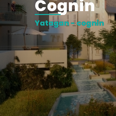
cognin
yatagan - cognin