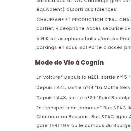
salles d’eau et WC Carrelage grès cé
équivalent) assorti aux faïences
CHAUFFAGE ET PRODUCTION D’EAU CHAUD
portier, vidéophone Accès sécurisé a
VIGIK et visiophone halls d’entrée Réa
parkings en sous-sol Porte d’accès p
Mode de Vie à Cognin
En voiture* Depuis la N201, sortie n°
Depuis l’A41, sortie n°14 “La Motte Ser
Depuis l’A43, sortie n°20 “SaintBaldol
En transports en commun* Bus STAC lig
Chamoux ou Bassens. Bus STAC ligne A, 
gare TER/TGV ou le campus du Bourge