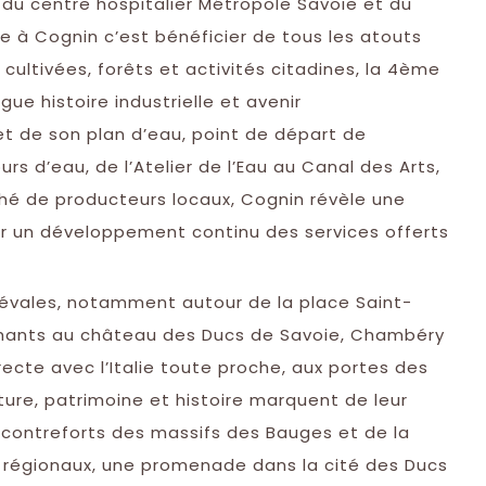
 du centre hospitalier Métropole Savoie et du
 à Cognin c’est bénéficier de tous les atouts
 cultivées, forêts et activités citadines, la 4ème
e histoire industrielle et avenir
t de son plan d’eau, point de départ de
 d’eau, de l’Atelier de l’Eau au Canal des Arts,
é de producteurs locaux, Cognin révèle une
ar un développement continu des services offerts
évales, notamment autour de la place Saint-
éphants au château des Ducs de Savoie, Chambéry
recte avec l’Italie toute proche, aux portes des
ture, patrimoine et histoire marquent de leur
 contreforts des massifs des Bauges et de la
s régionaux, une promenade dans la cité des Ducs