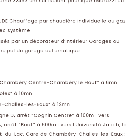
rame 33x33 cm sur isolant phonique (Marazzi ou
E Chauffage par chaudière individuelle au gaz
vec système
lisés par un décorateur d’intérieur Garages ou
rincipal du garage automatique
15 “Chambéry Centre-Chambéry le Haut“ à 6mn
volex“ à 10mn
ph-Challes-les-Eaux“ à 12mn
ne D, arrêt “Cognin Centre“ à 100m : vers
arrêt “Buet“ à 600m : vers l’Université Jacob, la
t-du-Lac. Gare de Chambéry-Challes-les-Eaux :